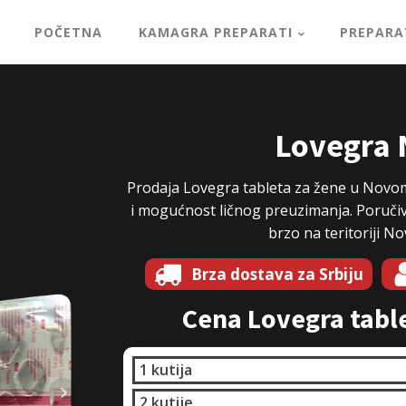
POČETNA
KAMAGRA PREPARATI
PREPARA
Lovegra 
Prodaja Lovegra tableta za žene u Novom
i mogućnost ličnog preuzimanja. Poručiva
brzo na teritoriji No
Brza dostava za Srbiju
Cena Lovegra tabl
1 kutija
2 kutije