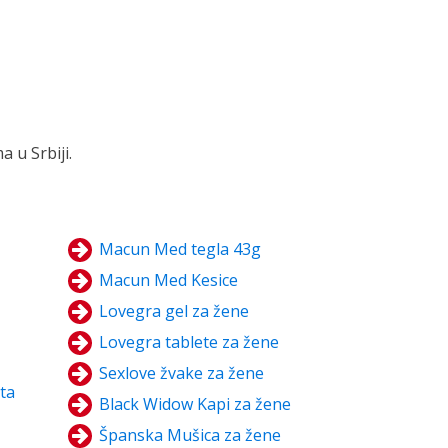
 u Srbiji.
Macun Med tegla 43g
Macun Med Kesice
Lovegra gel za žene
Lovegra tablete za žene
Sexlove žvake za žene
eta
Black Widow Kapi za žene
Španska Mušica za žene