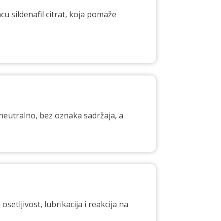
u sildenafil citrat, koja pomaže
eutralno, bez oznaka sadržaja, a
setljivost, lubrikacija i reakcija na