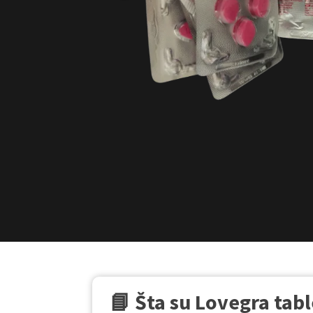
📘 Šta su Lovegra tabl