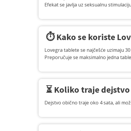
Efekat se javlja uz seksualnu stimulacij
⏱️ Kako se koriste Lo
Lovegra tablete se najčešće uzimaju 30
Preporučuje se maksimalno jedna tablet
⏳ Koliko traje dejstvo
Dejstvo obično traje oko 4 sata, ali mož