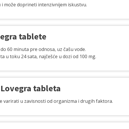
u i može doprineti intenzivnijem iskustvu.
vegra tablete
 do 60 minuta pre odnosa, uz čašu vode.
a u toku 24 sata, najčešće u dozi od 100 mg.
 Lovegra tableta
e varirati u zavisnosti od organizma i drugih faktora.