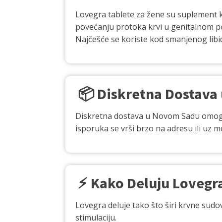
Lovegra tablete za žene su suplement ko
povećanju protoka krvi u genitalnom pod
Najčešće se koriste kod smanjenog libi
📦 Diskretna Dostava
Diskretna dostava u Novom Sadu omoguć
isporuka se vrši brzo na adresu ili uz
⚡ Kako Deluju Lovegra
Lovegra deluje tako što širi krvne sudove
stimulaciju.