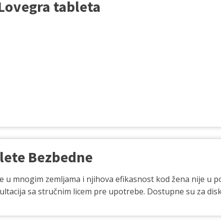
Lovegra tableta
ablete Bezbedne
e u mnogim zemljama i njihova efikasnost kod žena nije u p
ultacija sa stručnim licem pre upotrebe. Dostupne su za d