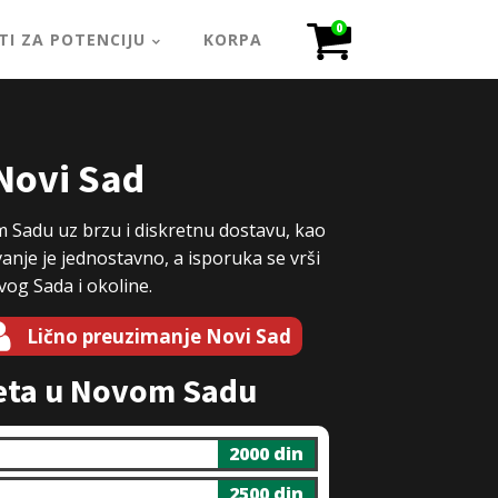
0
TI ZA POTENCIJU
KORPA
Novi Sad
 Sadu uz brzu i diskretnu dostavu, kao
nje je jednostavno, a isporuka se vrši
vog Sada i okoline.
Lično preuzimanje Novi Sad
eta u Novom Sadu
2000 din
2500 din