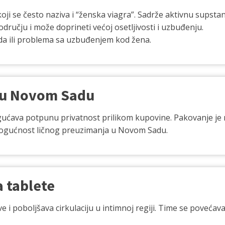
ji se često naziva i “ženska viagra”. Sadrže aktivnu supstanc
ručju i može doprineti većoj osetljivosti i uzbuđenju.
da ili problema sa uzbuđenjem kod žena.
 u Novom Sadu
ava potpunu privatnost prilikom kupovine. Pakovanje je n
 mogućnost ličnog preuzimanja u Novom Sadu.
 tablete
 i poboljšava cirkulaciju u intimnoj regiji. Time se povećava o