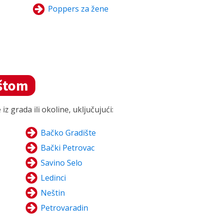
Poppers za žene
štom
 grada ili okoline, uključujući:
Bačko Gradište
Bački Petrovac
Savino Selo
Ledinci
Neštin
Petrovaradin