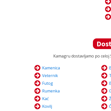
Dos
Kamagru dostavljamo po celoj Sr
Kamenica
Veternik
Futog
B
Rumenka
Kać
Ž
Kovilj