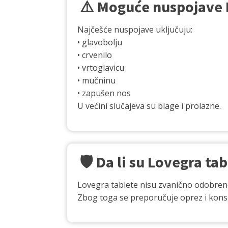
⚠️ Moguće nuspojave 
Najčešće nuspojave uključuju:
• glavobolju
• crvenilo
• vrtoglavicu
• mučninu
• zapušen nos
U većini slučajeva su blage i prolazne.
🛡️ Da li su Lovegra t
Lovegra tablete nisu zvanično odobren
Zbog toga se preporučuje oprez i kons