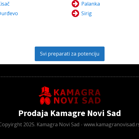
isač
Palanka
Đurđevo
Sirig
Svi preparati za potenciju
Prodaja Kamagre Novi Sad
Copyirght 2025. Kamagra Novi Sad - www.kamagranovisad.r