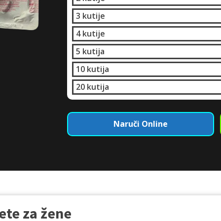
3 kutije
4 kutije
5 kutija
10 kutija
20 kutija
Naruči Online
ete za žene