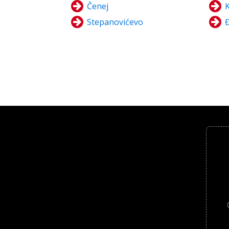
Čenej
K
Stepanovićevo