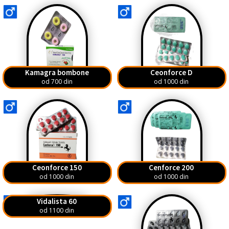
Kamagra bombone
Ceonforce D
od 700 din
od 1000 din
Ceonforce 150
Cenforce 200
od 1000 din
od 1000 din
Vidalista 60
od 1100 din