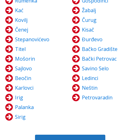
Rumenka
Gospođinci
Kać
Žabalj
Kovilj
Čurug
Čenej
Kisač
Stepanovićevo
Đurđevo
Titel
Bačko Gradište
Mošorin
Bački Petrovac
Sajlovo
Savino Selo
Beočin
Ledinci
Karlovci
Neštin
Irig
Petrovaradin
Palanka
Sirig