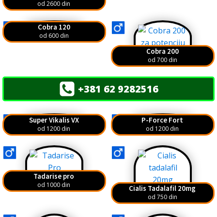
od 2600 din
Cobra 120
od 600 din
Cobra 200
od 700 din
+381 62 9282516
Super Vikalis VX
P-Force Fort
od 1200 din
od 1200 din
Tadarise pro
od 1000 din
Cialis Tadalafil 20mg
od 750 din