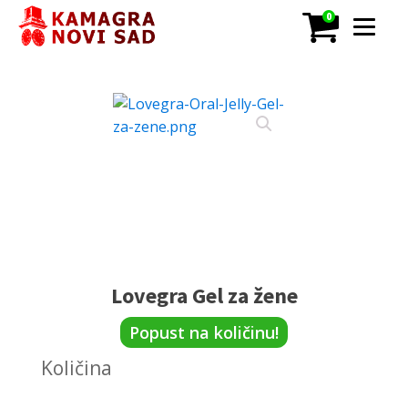
0
Lovegra Gel za žene
Popust na količinu!
Količina