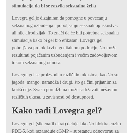
stimulacija da bi se razvila seksualna želja
Lovegra gel je dizajniran da pomogne u povećanju
seksualnog uzbuđenja i poboljšanju seksualnog iskustva,
ali nije afrodizijak. To znači da će biti potrebna seksualna
stimulacija kako bi gel bio efikasan. Lovegra gel
poboljšava protok krvi u genitalnom području, što može
rezultirati pojačanim uzbuđenjem i većim zadovoljstvom
tokom seksualnog odnosa.
Lovegra gel se proizvodi u različitim ukusima, kao što su
jagoda, mango, narandža i drugi, što ga čini prijatnim za
korišćenje. Svaka porudžbina može sadržavati mešavinu
različitih ukusa, u zavisnosti od dostupnosti.
Kako radi Lovegra gel?
Lovegra gel (sildenafil citrat) deluje tako što blokira enzim
PDE-5, koji razgrađuje cGMP – supstancu odgovornu za