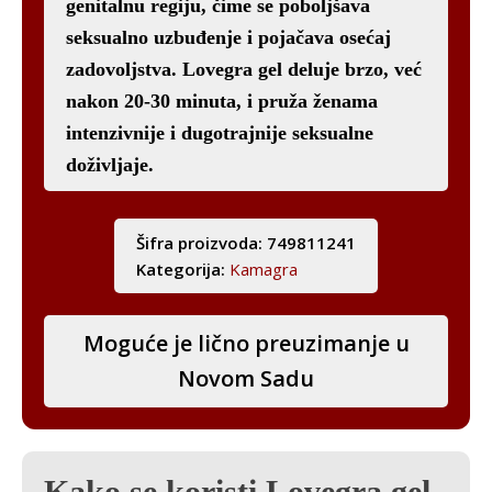
genitalnu regiju, čime se poboljšava
seksualno uzbuđenje i pojačava osećaj
zadovoljstva. Lovegra gel deluje brzo, već
nakon 20-30 minuta, i pruža ženama
intenzivnije i dugotrajnije seksualne
doživljaje.
Šifra proizvoda:
749811241
Kategorija:
Kamagra
Moguće je lično preuzimanje u
Novom Sadu
Kako se koristi Lovegra gel