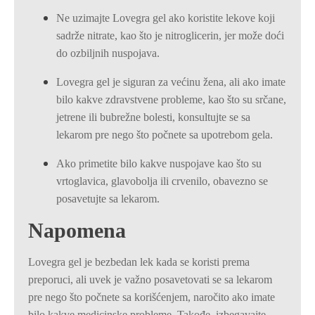
Ne uzimajte Lovegra gel ako koristite lekove koji
sadrže nitrate, kao što je nitroglicerin, jer može doći
do ozbiljnih nuspojava.
Lovegra gel je siguran za većinu žena, ali ako imate
bilo kakve zdravstvene probleme, kao što su srčane,
jetrene ili bubrežne bolesti, konsultujte se sa
lekarom pre nego što počnete sa upotrebom gela.
Ako primetite bilo kakve nuspojave kao što su
vrtoglavica, glavobolja ili crvenilo, obavezno se
posavetujte sa lekarom.
Napomena
Lovegra gel je bezbedan lek kada se koristi prema
preporuci, ali uvek je važno posavetovati se sa lekarom
pre nego što počnete sa korišćenjem, naročito ako imate
bilo kakve medicinske probleme. Takođe, izbegavajte