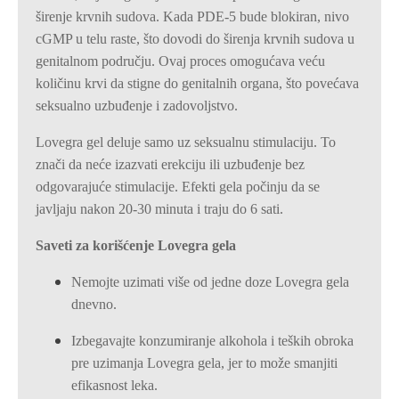
širenje krvnih sudova. Kada PDE-5 bude blokiran, nivo
cGMP u telu raste, što dovodi do širenja krvnih sudova u
genitalnom području. Ovaj proces omogućava veću
količinu krvi da stigne do genitalnih organa, što povećava
seksualno uzbuđenje i zadovoljstvo.
Lovegra gel deluje samo uz seksualnu stimulaciju. To
znači da neće izazvati erekciju ili uzbuđenje bez
odgovarajuće stimulacije. Efekti gela počinju da se
javljaju nakon 20-30 minuta i traju do 6 sati.
Saveti za korišćenje Lovegra gela
Nemojte uzimati više od jedne doze Lovegra gela
dnevno.
Izbegavajte konzumiranje alkohola i teških obroka
pre uzimanja Lovegra gela, jer to može smanjiti
efikasnost leka.