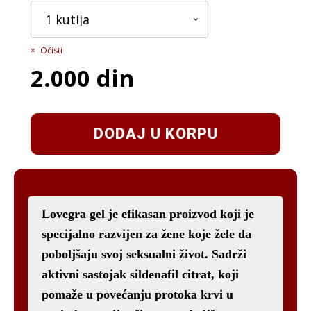
Očisti
2.000
din
DODAJ U KORPU
Lovegra gel je efikasan proizvod koji je
specijalno razvijen za žene koje žele da
poboljšaju svoj seksualni život. Sadrži
aktivni sastojak sildenafil citrat, koji
pomaže u povećanju protoka krvi u