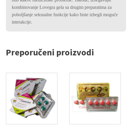
kombinovanje Lovegra gela sa drugim preparatima za
poboljšanje seksualne funkcije kako biste izbegli moguće
interakcije.
Preporučeni proizvodi
Ovaj
Ovaj
proizvod
proizvod
ima
ima
više
više
varijanti.
varijanti.
Opcije
Opcije
mogu
mogu
biti
biti