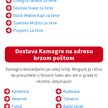
Lovegra tablete za žene
Sexlove žvake za žene
Black Widow Kapi za žene
Španska Mušica za žene
Poppers za žene
Dostava Kamagre na adresu
brzom poštom
Kamagru dostavljamo po celoj Srbiji. Moguće je i lično
da preuzmete u Novom Sadu ako ste iz grada ili
okoline, uključujući:
Kamenica
Budisava
Veternik
Temerin
Futog
Bački Jarak