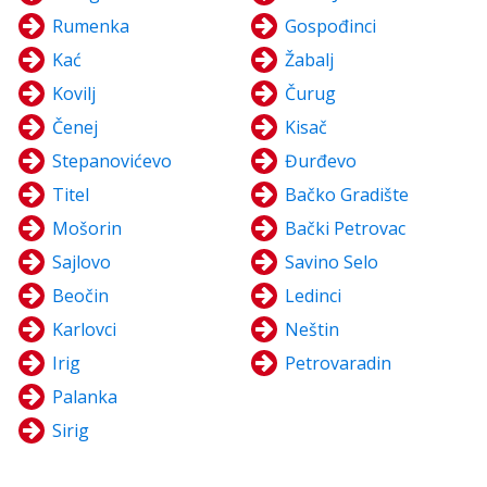
Rumenka
Gospođinci
Kać
Žabalj
Kovilj
Čurug
Čenej
Kisač
Stepanovićevo
Đurđevo
Titel
Bačko Gradište
Mošorin
Bački Petrovac
Sajlovo
Savino Selo
Beočin
Ledinci
Karlovci
Neštin
Irig
Petrovaradin
Palanka
Sirig