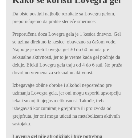
Da biste postigli najbolje rezultate sa Lovegra gelom,
preporučujemo da pratite sledeće smernice:
Preporučena doza Lovegra gela je 1 kesica dnevno. Gel
se uzima direktno iz kesice, obavezno sa čašom vode.
Najbolje je uzeti Lovegra gel 30 do 60 minuta pre
seksualne aktivnosti, jer to je vreme kada gel počinje da
deluje. Efekti Lovegra gela traju od 4 do 6 sati, što pruža
dovoljno vremena za seksualnu aktivnost.
Izbegavajte obilne obroke i alkohol neposredno pre
uzimanja Lovegra gela, jer oni mogu usporiti apsorpciju
leka i smanjiti njegovu efikasnost. Takođe, treba
izbegavati konzumiranje grejpfruta ili proizvoda od
grejpfruta, jer oni mogu uticati na metabolizam aktivnih
sastojaka.
Lovegra gel nije afrodizijak i biće potrebna