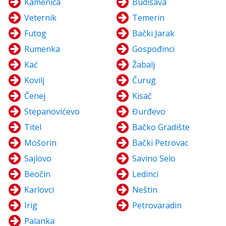
Kamenica
Budisava
Veternik
Temerin
Futog
Bački Jarak
Rumenka
Gospođinci
Kać
Žabalj
Kovilj
Čurug
Čenej
Kisač
Stepanovićevo
Đurđevo
Titel
Bačko Gradište
Mošorin
Bački Petrovac
Sajlovo
Savino Selo
Beočin
Ledinci
Karlovci
Neštin
Irig
Petrovaradin
Palanka