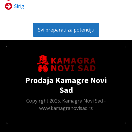
Sirig
Svi preparati za potenciju
Prodaja Kamagre Novi
Sad
Copyirght 2025. Kamagra Novi Sad -
www.kamagranovisad.rs